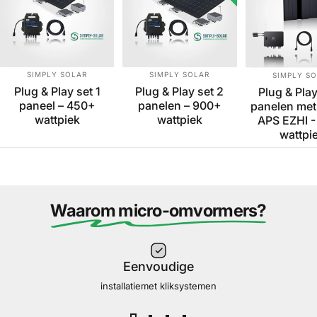
Verkoper:
Verkoper:
Verkope
SIMPLY SOLAR
SIMPLY SOLAR
SIMPLY S
Plug & Play set 2
Plug & Play set 1
Plug & Play
panelen – 900+
paneel – 450+
panelen met
wattpiek
wattpiek
APS EZHI 
wattpi
Waarom micro-omvormers?
Eenvoudige
installatiemet kliksystemen