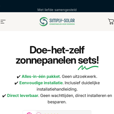
Met liefde samengesteld
Simply Solar
W
Doe-het-zelf
zonnepanelen
sets!
✔️
Alles-in-één pakket
. Geen uitzoekwerk.
✔️
Eenvoudige installatie
. Inclusief duidelijke
installatiehandleiding.
✔️
Direct leverbaar
. Geen wachttijden, direct installeren en
besparen.