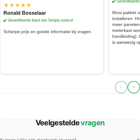
✔️ Geverifieerde
★★★★★
Mooi pakket o
Ronald Bosselaar
installeren. H
✔️ Geverifieerde klant van Simply-solar.nl
meer panelen 
meterkast wor
Scherpe prijs en goede informatie bij vragen.
handleiding).
is aanwezig o
Veelgestelde
vragen
Kunnen jullie ook maatwerk leveren?