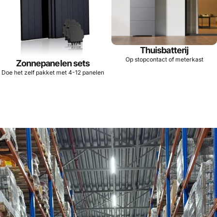
Thuisbatterij
Op stopcontact of meterkast
Zonnepanelen sets
Doe het zelf pakket met 4-12 panelen