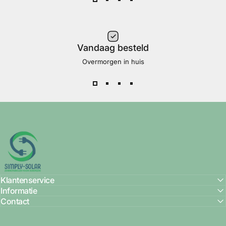
Vandaag besteld
Overmorgen in huis
Simply Solar
Klantenservice
Informatie
Contact
🔌 Op zoek naar de off-grid sets? Voor de sets onafhankelijk van het